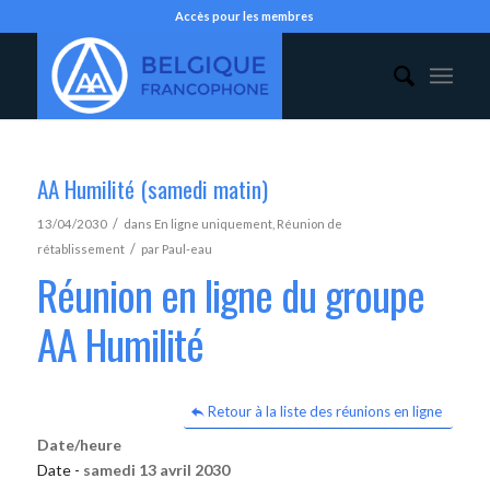
Accès pour les membres
AA Humilité (samedi matin)
/
13/04/2030
dans
En ligne uniquement
,
Réunion de
/
rétablissement
par
Paul-eau
Réunion en ligne du groupe
AA Humilité
Retour à la liste des réunions en ligne
Date/heure
Date -
samedi 13 avril 2030