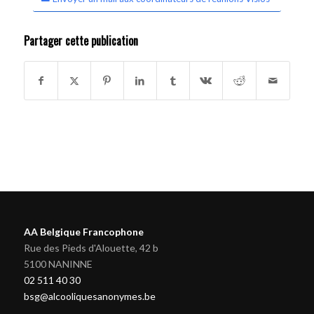
Partager cette publication
AA Belgique Francophone
Rue des Pieds d'Alouette, 42 b
5100 NANINNE
02 511 40 30
bsg@alcooliquesanonymes.be