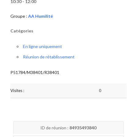
10:30 - 12:00
Groupe :
AA Humilité
Catégories
En ligne uniquement
Réunion de rétablissement
P51784/M38401/R38401
Visites :
0
ID de réunion :
84935493840