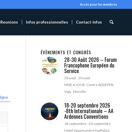
Accès pour les membres
Reunions
Infos professionnelles
Contact-infos
ÉVÈNEMENTS ET CONGRÈS
28-30 Août 2026 – Forum
Francophone Européen du
Service
28 août
-
30 août
MISE A JOUR: Centre ADDEPPA,
Vigy , Moselle
ligne
18-20 septembre 2026
-8th Internationale – AA
Ardennes Conventions
18 septembre
-
20 septembre
Hotel Vayamundo Houffalize