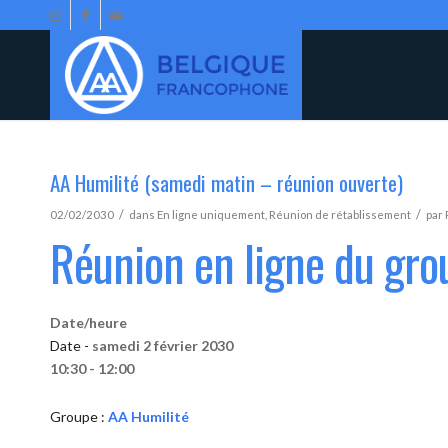
AA Humilité (samedi matin – réunion ouverte)
/
/
02/02/2030
dans
En ligne uniquement
,
Réunion de rétablissement
par
Réunion en ligne du gro
Date/heure
Date -
samedi 2 février 2030
10:30 - 12:00
Groupe :
AA Humilité