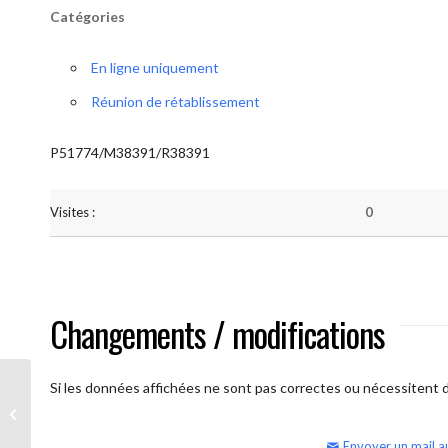
Catégories
En ligne uniquement
Réunion de rétablissement
P51774/M38391/R38391
Visites :
0
Changements / modifications
Si les données affichées ne sont pas correctes ou nécessitent d'
AA Humilité (samedi matin – réunion
ouverte)
Envoyer un mail a