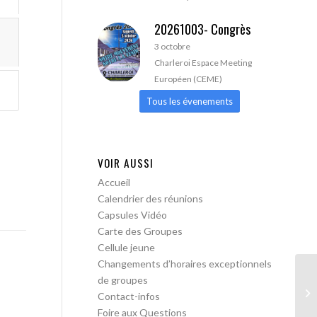
20261003- Congrès
3 octobre
Charleroi Espace Meeting
Européen (CEME)
Tous les évenements
VOIR AUSSI
Accueil
Calendrier des réunions
Capsules Vidéo
Carte des Groupes
Cellule jeune
Changements d’horaires exceptionnels
de groupes
AA
Contact-infos
ou
Foire aux Questions