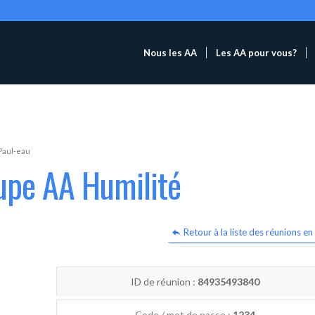
Nous les AA
Les AA pour vous?
Paul-eau
upe AA Humilité
Retour à la liste des réunions en 
ID de réunion :
84935493840
Code / mot de passe :
1234