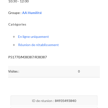
10:30 - 12:00
Groupe :
AA Humilité
Catégories
En ligne uniquement
Réunion de rétablissement
P51770/M38387/R38387
Visites :
0
ID de réunion :
84935493840