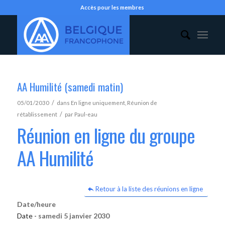
Accès pour les membres
AA Humilité (samedi matin)
/
05/01/2030
dans
En ligne uniquement
,
Réunion de
/
rétablissement
par
Paul-eau
Réunion en ligne du groupe
AA Humilité
Retour à la liste des réunions en ligne
Date/heure
Date -
samedi 5 janvier 2030