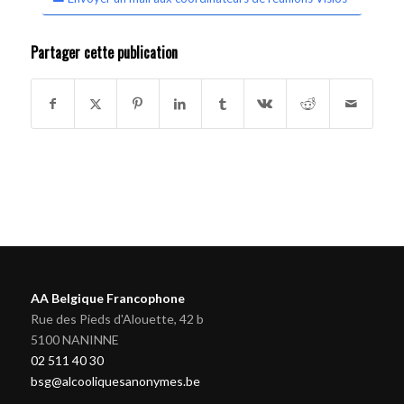
Partager cette publication
AA Belgique Francophone
Rue des Pieds d'Alouette, 42 b
5100 NANINNE
02 511 40 30
bsg@alcooliquesanonymes.be