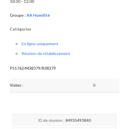
10:30 - 12:00
Groupe :
AA Humilité
Catégories
En ligne uniquement
Réunion de rétablissement
P51762/M38379/R38379
Visites :
0
ID de réunion :
84935493840