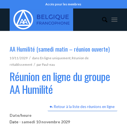
Accès pour les membres
AA Humilité (samedi matin – réunion ouverte)
/
10/11/2029
dans
En ligne uniquement
,
Réunion de
/
rétablissement
par
Paul-eau
Réunion en ligne du groupe
AA Humilité
Retour à la liste des réunions en ligne
Date/heure
Date -
samedi 10 novembre 2029