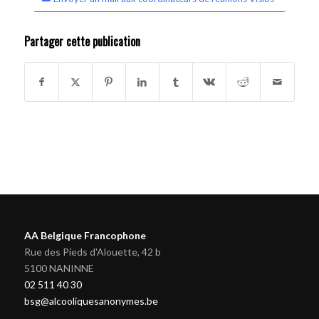
Partager cette publication
AA Belgique Francophone
Rue des Pieds d'Alouette, 42 b
5100 NANINNE
02 511 40 30
bsg@alcooliquesanonymes.be