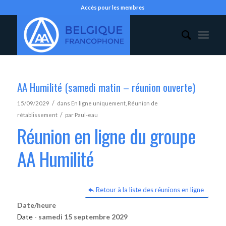
Accès pour les membres
AA Humilité (samedi matin – réunion ouverte)
/
15/09/2029
dans
En ligne uniquement
,
Réunion de
/
rétablissement
par
Paul-eau
Réunion en ligne du groupe
AA Humilité
Retour à la liste des réunions en ligne
Date/heure
Date -
samedi 15 septembre 2029