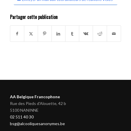
Partager cette publication
AA Belgique Francophone
Rue des Pieds d'Alouette, 42 b
5100 NANINNE
02 511 40 30
bsg@alcooliquesanonymes.be