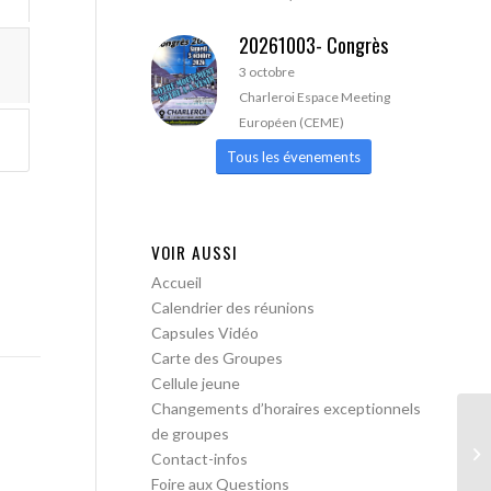
20261003- Congrès
3 octobre
Charleroi Espace Meeting
Européen (CEME)
Tous les évenements
VOIR AUSSI
Accueil
Calendrier des réunions
Capsules Vidéo
Carte des Groupes
Cellule jeune
Changements d’horaires exceptionnels
de groupes
AA
Contact-infos
Foire aux Questions