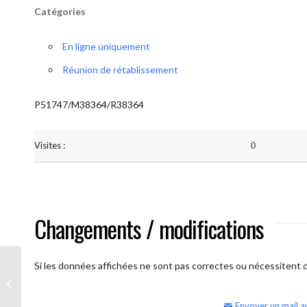
Catégories
En ligne uniquement
Réunion de rétablissement
P51747/M38364/R38364
Visites :
0
Changements / modifications
Si les données affichées ne sont pas correctes ou nécessitent d'
AA Humilité (samedi matin)
Envoyer un mail a