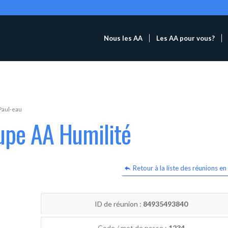
Nous les AA
Les AA pour vous?
Paul-eau
upe AA Humilité
Retour à la liste des réunions en 
ID de réunion :
84935493840
Code / mot de passe :
1234