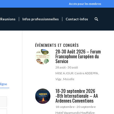
Accès pour les membres
Reunions
Infos professionnelles
Contact-infos
ÉVÈNEMENTS ET CONGRÈS
28-30 Août 2026 – Forum
Francophone Européen du
Service
28 août
-
30 août
MISE A JOUR: Centre ADDEPPA,
Vigy , Moselle
ligne
18-20 septembre 2026
-8th Internationale – AA
Ardennes Conventions
18 septembre
-
20 septembre
Hotel Vayamundo Houffalize