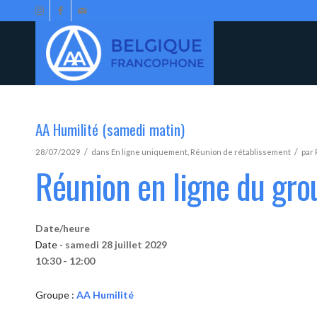
AA Humilité (samedi matin)
/
/
28/07/2029
dans
En ligne uniquement
,
Réunion de rétablissement
par
Réunion en ligne du gro
Date/heure
Date -
samedi 28 juillet 2029
10:30 - 12:00
Groupe :
AA Humilité