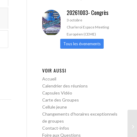
20261003- Congrès
3 octobre
Charleroi Espace Meeting
Européen (CEME)
Tous les évenements
VOIR AUSSI
Accueil
Calendrier des réunions
Capsules Vidéo
Carte des Groupes
Cellule jeune
Changements d’horaires exceptionnels
de groupes
AA
Contact-infos
Foire aux Questions