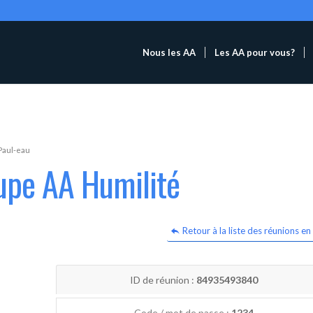
Nous les AA
Les AA pour vous?
Paul-eau
upe AA Humilité
Retour à la liste des réunions en 
ID de réunion :
84935493840
Code / mot de passe :
1234