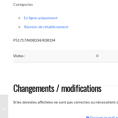
Catégories
En ligne uniquement
Réunion de rétablissement
P51717/M38334/R38334
Visites :
0
Changements / modifications
Si les données affichées ne sont pas correctes ou nécessitent d'
AA Humilité (samedi matin)
Envoyer un mail a