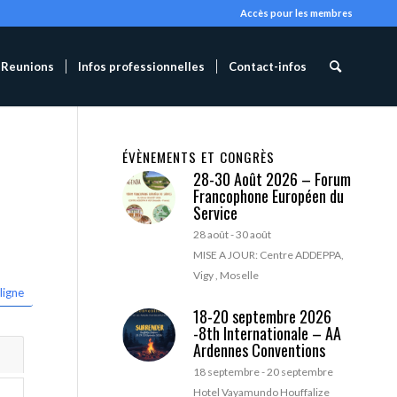
Accès pour les membres
Reunions
Infos professionnelles
Contact-infos
ÉVÈNEMENTS ET CONGRÈS
28-30 Août 2026 – Forum
Francophone Européen du
Service
28 août
-
30 août
MISE A JOUR: Centre ADDEPPA,
Vigy , Moselle
ligne
18-20 septembre 2026
-8th Internationale – AA
Ardennes Conventions
18 septembre
-
20 septembre
Hotel Vayamundo Houffalize