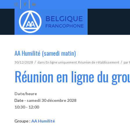
AA Humilité (samedi matin)
/
/
30/12/2028
dans
En ligne uniquement
,
Réunion de rétablissement
par
Réunion en ligne du gro
Date/heure
Date -
samedi 30 décembre 2028
10:30 - 12:00
Groupe :
AA Humilité