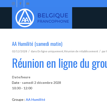
AA Humilité (samedi matin)
/
/
02/12/2028
dans
En ligne uniquement
,
Réunion de rétablissement
par
Réunion en ligne du gro
Date/heure
Date -
samedi 2 décembre 2028
10:30 - 12:00
Groupe :
AA Humilité