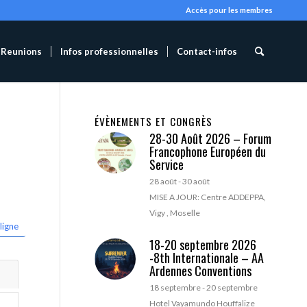
Accès pour les membres
Reunions
Infos professionnelles
Contact-infos
ÉVÈNEMENTS ET CONGRÈS
28-30 Août 2026 – Forum
Francophone Européen du
Service
28 août
-
30 août
MISE A JOUR: Centre ADDEPPA,
Vigy , Moselle
ligne
18-20 septembre 2026
-8th Internationale – AA
Ardennes Conventions
18 septembre
-
20 septembre
Hotel Vayamundo Houffalize