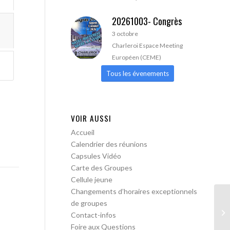
20261003- Congrès
3 octobre
Charleroi Espace Meeting
Européen (CEME)
Tous les évenements
VOIR AUSSI
Accueil
Calendrier des réunions
Capsules Vidéo
Carte des Groupes
Cellule jeune
Changements d’horaires exceptionnels
de groupes
AA
Contact-infos
Foire aux Questions