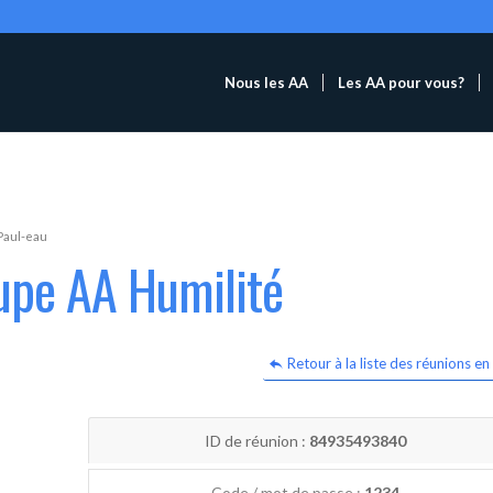
Nous les AA
Les AA pour vous?
Paul-eau
upe AA Humilité
Retour à la liste des réunions en 
ID de réunion :
84935493840
Code / mot de passe :
1234