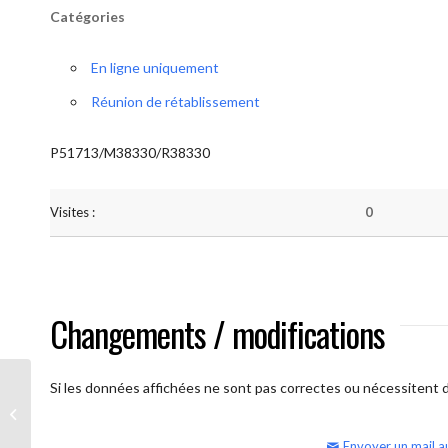
Catégories
En ligne uniquement
Réunion de rétablissement
P51713/M38330/R38330
Visites :
0
Changements / modifications
Si les données affichées ne sont pas correctes ou nécessitent d'
AA Humilité (samedi matin)
Envoyer un mail a