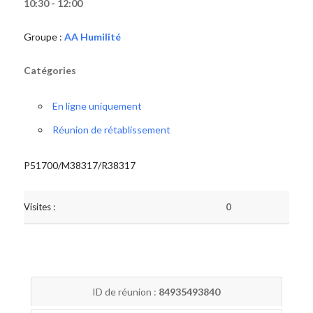
10:30 - 12:00
Groupe :
AA Humilité
Catégories
En ligne uniquement
Réunion de rétablissement
P51700/M38317/R38317
Visites :
0
ID de réunion :
84935493840