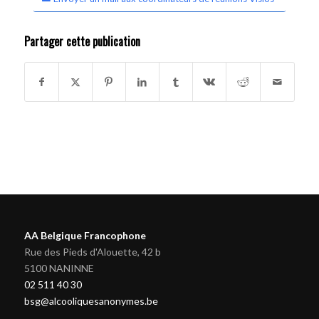
Partager cette publication
AA Belgique Francophone
Rue des Pieds d'Alouette, 42 b
5100 NANINNE
02 511 40 30
bsg@alcooliquesanonymes.be