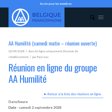
Accès pour les membres
AA Humilité (samedi matin – réunion ouverte)
/
02/09/2028
dans
En ligne uniquement
,
Réunion de
/
rétablissement
par
Paul-eau
Réunion en ligne du groupe
AA Humilité
Retour à la liste des réunions en ligne
Date/heure
Date -
samedi 2 septembre 2028