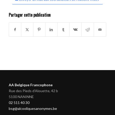
Partager cette publication
AA Belgique Francophone
Rue des Pieds d'Alouette, 42 b
5100 NANINNE
02 511 40 30
bsg@alcooliquesanonymes.be