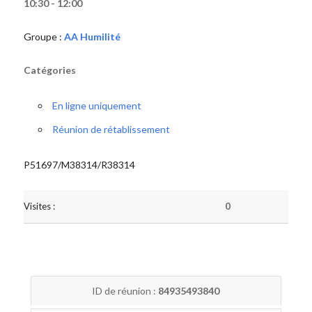
10:30 - 12:00
Groupe :
AA Humilité
Catégories
En ligne uniquement
Réunion de rétablissement
P51697/M38314/R38314
Visites :
0
ID de réunion :
84935493840