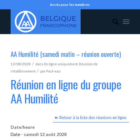
Accès pour les membres
AA Humilité (samedi matin – réunion ouverte)
/
12/08/2028
dans
En ligne uniquement
,
Réunion de
/
rétablissement
par
Paul-eau
Réunion en ligne du groupe
AA Humilité
Retour à la liste des réunions en ligne
Date/heure
Date -
samedi 12 août 2028