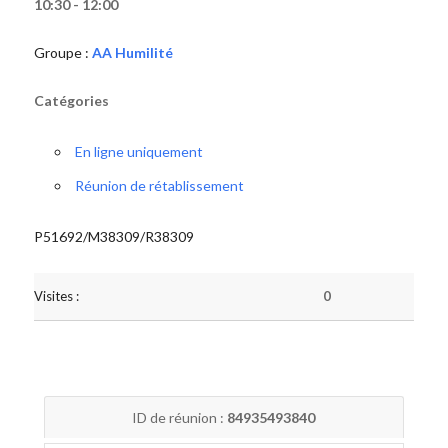
10:30 - 12:00
Groupe :
AA Humilité
Catégories
En ligne uniquement
Réunion de rétablissement
P51692/M38309/R38309
Visites :
0
ID de réunion :
84935493840