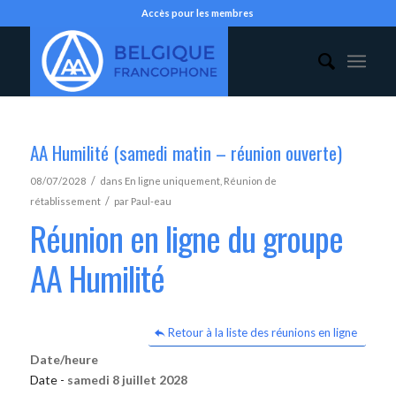
Accès pour les membres
AA Humilité (samedi matin – réunion ouverte)
/
08/07/2028
dans
En ligne uniquement
,
Réunion de
/
rétablissement
par
Paul-eau
Réunion en ligne du groupe
AA Humilité
Retour à la liste des réunions en ligne
Date/heure
Date -
samedi 8 juillet 2028