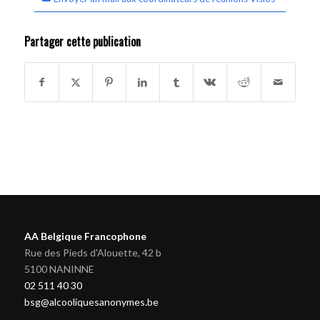
Partager cette publication
AA Belgique Francophone
Rue des Pieds d'Alouette, 42 b
5100 NANINNE
02 511 40 30
bsg@alcooliquesanonymes.be