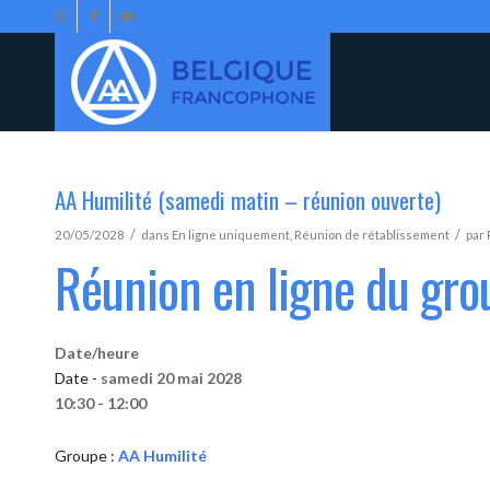
AA Humilité (samedi matin – réunion ouverte)
/
/
20/05/2028
dans
En ligne uniquement
,
Réunion de rétablissement
par
Réunion en ligne du gro
Date/heure
Date -
samedi 20 mai 2028
10:30 - 12:00
Groupe :
AA Humilité