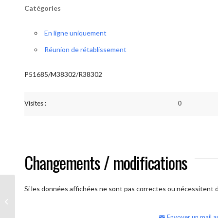
Catégories
En ligne uniquement
Réunion de rétablissement
P51685/M38302/R38302
Visites :
0
Changements / modifications
Si les données affichées ne sont pas correctes ou nécessitent d'
AA Humilité (samedi matin – réunion
ouverte)
Envoyer un mail a