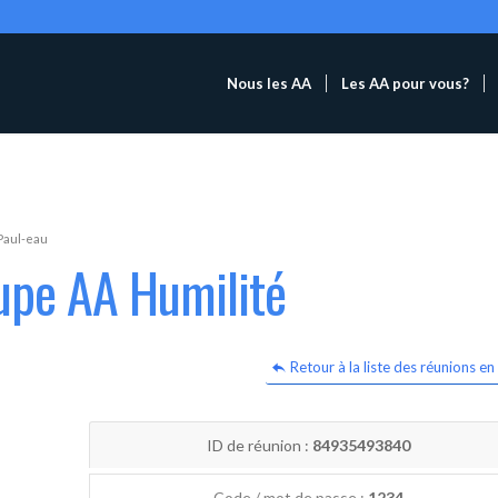
Nous les AA
Les AA pour vous?
Paul-eau
upe AA Humilité
Retour à la liste des réunions en 
ID de réunion :
84935493840
Code / mot de passe :
1234