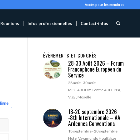
Accès pour les membres
Reunions
Infos professionnelles
Contact-infos
ÉVÈNEMENTS ET CONGRÈS
28-30 Août 2026 – Forum
Francophone Européen du
Service
28 août
-
30 août
MISE A JOUR: Centre ADDEPPA,
Vigy , Moselle
ligne
18-20 septembre 2026
-8th Internationale – AA
Ardennes Conventions
18 septembre
-
20 septembre
Hotel Vayamundo Houffalize