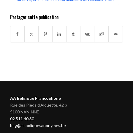
Partager cette publication
AA Belgique Francophone
Rue des Pieds d'Alouette, 42 b
5100 NANINNE
02 511 40 30
bsg@alcooliquesanonymes.be