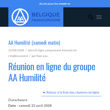
Accès pour les membres
AA Humilité (samedi matin)
/
22/04/2028
dans
En ligne uniquement
,
Réunion de
/
rétablissement
par
Paul-eau
Réunion en ligne du groupe
AA Humilité
Retour à la liste des réunions en ligne
Date/heure
Date -
samedi 22 avril 2028