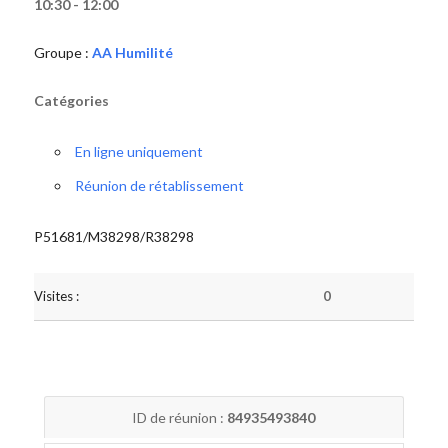
10:30 - 12:00
Groupe :
AA Humilité
Catégories
En ligne uniquement
Réunion de rétablissement
P51681/M38298/R38298
Visites :
0
ID de réunion :
84935493840