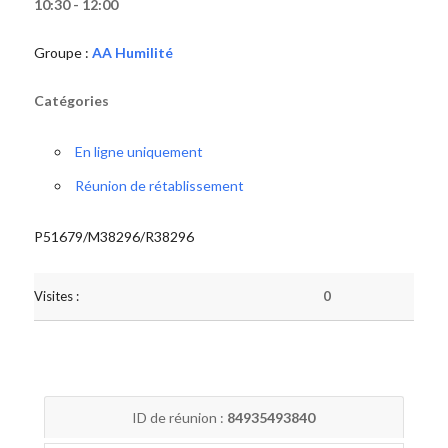
10:30 - 12:00
Groupe :
AA Humilité
Catégories
En ligne uniquement
Réunion de rétablissement
P51679/M38296/R38296
Visites :
0
ID de réunion :
84935493840