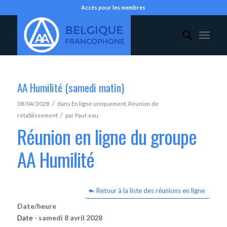
Accès pour les membres
AA Humilité (samedi matin)
/
08/04/2028
dans
En ligne uniquement
,
Réunion de
/
rétablissement
par
Paul-eau
Réunion en ligne du groupe
AA Humilité
Retour à la liste des réunions en ligne
Date/heure
Date -
samedi 8 avril 2028