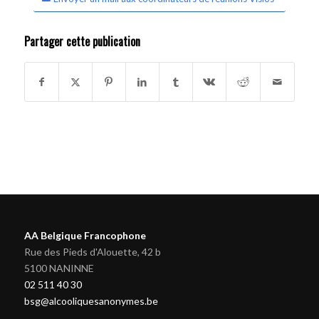
Partager cette publication
AA Belgique Francophone
Rue des Pieds d'Alouette, 42 b
5100 NANINNE
02 511 40 30
bsg@alcooliquesanonymes.be