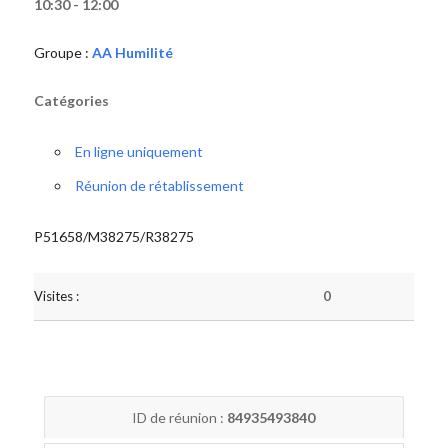
10:30 - 12:00
Groupe :
AA Humilité
Catégories
En ligne uniquement
Réunion de rétablissement
P51658/M38275/R38275
Visites :
0
ID de réunion :
84935493840