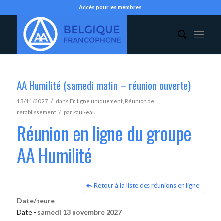
Accès pour les membres
AA Humilité (samedi matin – réunion ouverte)
/
13/11/2027
dans
En ligne uniquement
,
Réunion de
/
rétablissement
par
Paul-eau
Réunion en ligne du groupe
AA Humilité
Retour à la liste des réunions en ligne
Date/heure
Date -
samedi 13 novembre 2027