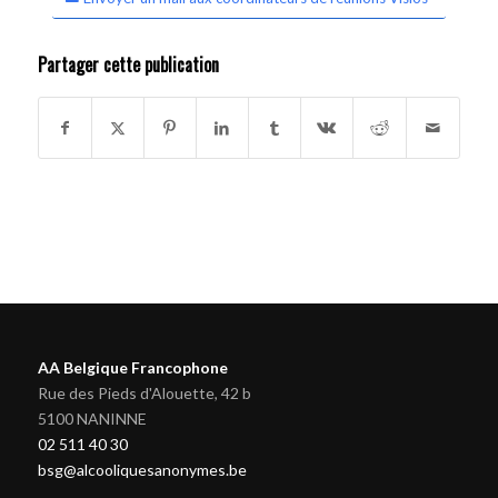
Partager cette publication
AA Belgique Francophone
Rue des Pieds d'Alouette, 42 b
5100 NANINNE
02 511 40 30
bsg@alcooliquesanonymes.be