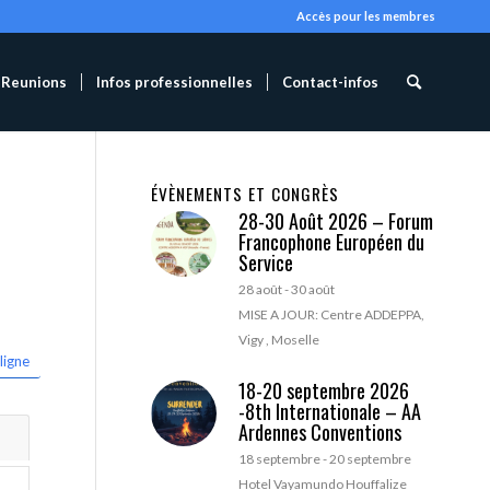
Accès pour les membres
Reunions
Infos professionnelles
Contact-infos
ÉVÈNEMENTS ET CONGRÈS
28-30 Août 2026 – Forum
Francophone Européen du
Service
28 août
-
30 août
MISE A JOUR: Centre ADDEPPA,
Vigy , Moselle
ligne
18-20 septembre 2026
-8th Internationale – AA
Ardennes Conventions
18 septembre
-
20 septembre
Hotel Vayamundo Houffalize