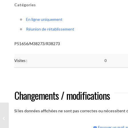
Catégories
En ligne uniquement
Réunion de rétablissement
P51656/M38273/R38273
Visites :
0
Changements / modifications
Si les données affichées ne sont pas correctes ou nécessitent d'
AA Humilité (samedi matin)
Envoyer un mail a