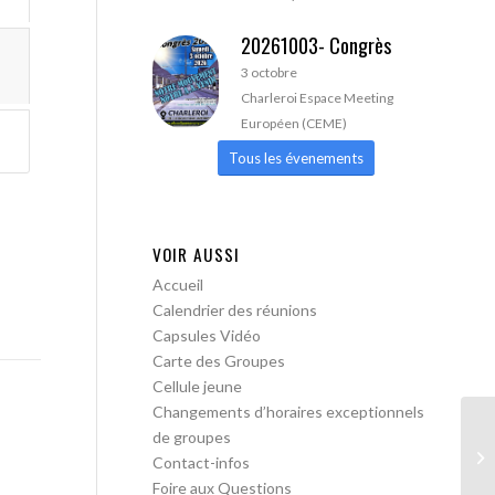
20261003- Congrès
3 octobre
Charleroi Espace Meeting
Européen (CEME)
Tous les évenements
VOIR AUSSI
Accueil
Calendrier des réunions
Capsules Vidéo
Carte des Groupes
Cellule jeune
Changements d’horaires exceptionnels
de groupes
AA
Contact-infos
Foire aux Questions