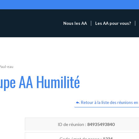
Nous les AA
Les AA pour vous?
Paul-eau
upe AA Humilité
Retour à la liste des réunions en 
ID de réunion :
84935493840
Code / mot de passe :
1234