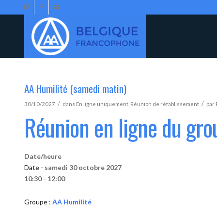
AA Humilité (samedi matin)
/
/
30/10/2027
dans
En ligne uniquement
,
Réunion de rétablissement
par
Réunion en ligne du gro
Date/heure
Date -
samedi 30 octobre 2027
10:30 - 12:00
Groupe :
AA Humilité