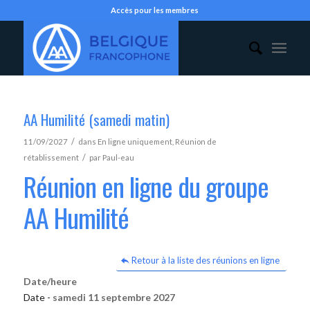
Accès pour les membres
AA Humilité (samedi matin)
/
11/09/2027
dans
En ligne uniquement
,
Réunion de
/
rétablissement
par
Paul-eau
Réunion en ligne du groupe
AA Humilité
Retour à la liste des réunions en ligne
Date/heure
Date -
samedi 11 septembre 2027