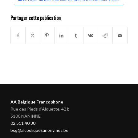
Partager cette publication
AA Belgique Francophone
Rue des Pieds d'Alouette, 42 b
5100 NANINNE
02 511 40 30
bsg@alcooliquesanonymes.be