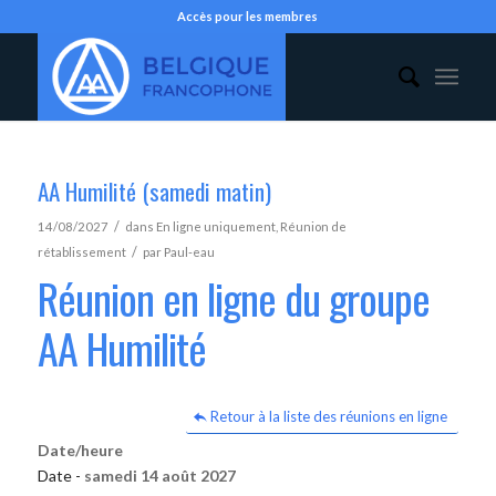
Accès pour les membres
AA Humilité (samedi matin)
/
14/08/2027
dans
En ligne uniquement
,
Réunion de
/
rétablissement
par
Paul-eau
Réunion en ligne du groupe
AA Humilité
Retour à la liste des réunions en ligne
Date/heure
Date -
samedi 14 août 2027