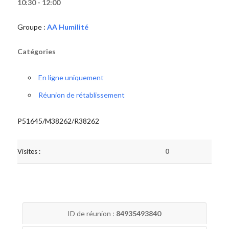
10:30 - 12:00
Groupe :
AA Humilité
Catégories
En ligne uniquement
Réunion de rétablissement
P51645/M38262/R38262
Visites :
0
ID de réunion :
84935493840