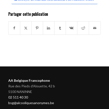
Partager cette publication
AA Belgique Francophone
Rue des Pieds d'Alouette, 42 b
5100 NANINNE
02 511 40 30
bsg@alcooliquesanonymes.be