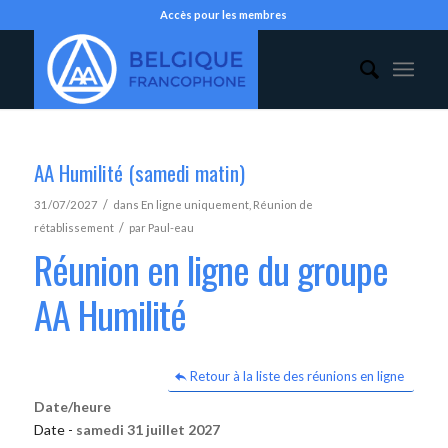
Accès pour les membres
AA Humilité (samedi matin)
/
31/07/2027
dans
En ligne uniquement
,
Réunion de
/
rétablissement
par
Paul-eau
Réunion en ligne du groupe
AA Humilité
Retour à la liste des réunions en ligne
Date/heure
Date -
samedi 31 juillet 2027