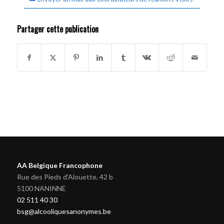
Partager cette publication
AA Belgique Francophone
Rue des Pieds d'Alouette, 42 b
5100 NANINNE
02 511 40 30
bsg@alcooliquesanonymes.be