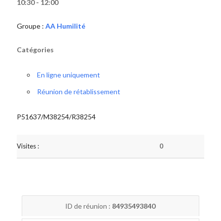
10:30 - 12:00
Groupe :
AA Humilité
Catégories
En ligne uniquement
Réunion de rétablissement
P51637/M38254/R38254
Visites :
0
ID de réunion :
84935493840