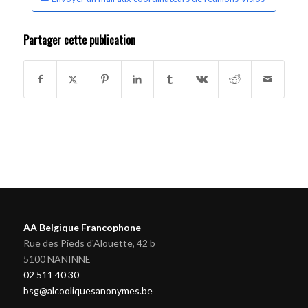
Partager cette publication
AA Belgique Francophone
Rue des Pieds d'Alouette, 42 b
5100 NANINNE
02 511 40 30
bsg@alcooliquesanonymes.be