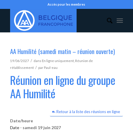
Accès pour les membres
AA Humilité (samedi matin – réunion ouverte)
/
19/06/2027
dans
En ligne uniquement
,
Réunion de
/
rétablissement
par
Paul-eau
Réunion en ligne du groupe
AA Humilité
Retour à la liste des réunions en ligne
Date/heure
Date -
samedi 19 juin 2027