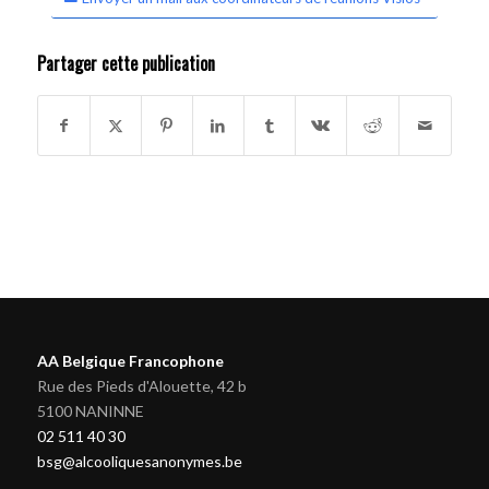
Partager cette publication
AA Belgique Francophone
Rue des Pieds d'Alouette, 42 b
5100 NANINNE
02 511 40 30
bsg@alcooliquesanonymes.be