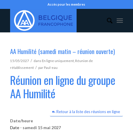
Accès pour les membres
AA Humilité (samedi matin – réunion ouverte)
/
15/05/2027
dans
En ligne uniquement
,
Réunion de
/
rétablissement
par
Paul-eau
Réunion en ligne du groupe
AA Humilité
Retour à la liste des réunions en ligne
Date/heure
Date -
samedi 15 mai 2027