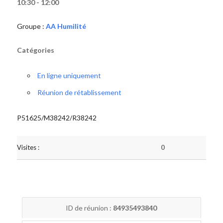
10:30 - 12:00
Groupe :
AA Humilité
Catégories
En ligne uniquement
Réunion de rétablissement
P51625/M38242/R38242
Visites :
0
ID de réunion :
84935493840