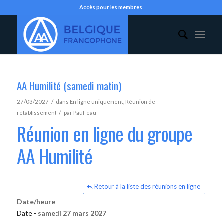
Accès pour les membres
AA Humilité (samedi matin)
/
27/03/2027
dans
En ligne uniquement
,
Réunion de
/
rétablissement
par
Paul-eau
Réunion en ligne du groupe
AA Humilité
Retour à la liste des réunions en ligne
Date/heure
Date -
samedi 27 mars 2027