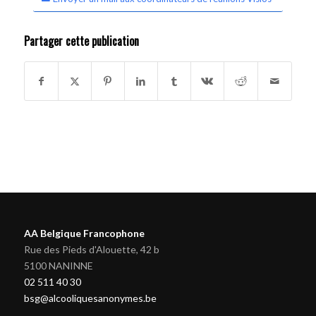
Partager cette publication
AA Belgique Francophone
Rue des Pieds d'Alouette, 42 b
5100 NANINNE
02 511 40 30
bsg@alcooliquesanonymes.be