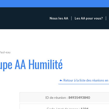
Nous les AA
Les AA pour vous?
Paul-eau
upe AA Humilité
Retour à la liste des réunions en 
ID de réunion :
84935493840
Code / mot de passe :
1234