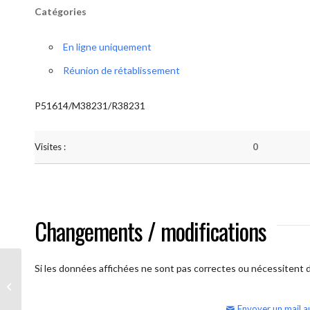
Catégories
En ligne uniquement
Réunion de rétablissement
P51614/M38231/R38231
Visites :
0
Changements / modifications
Si les données affichées ne sont pas correctes ou nécessitent d'
AA Humilité (samedi matin)
Envoyer un mail a