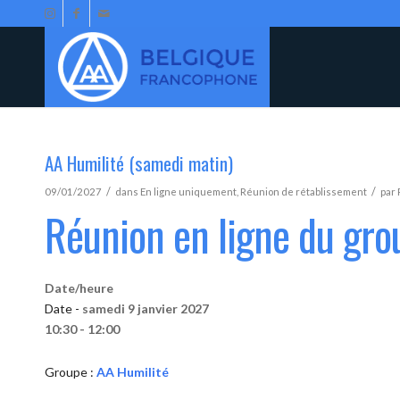
AA Humilité (samedi matin)
/
/
09/01/2027
dans
En ligne uniquement
,
Réunion de rétablissement
par
Réunion en ligne du gro
Date/heure
Date -
samedi 9 janvier 2027
10:30 - 12:00
Groupe :
AA Humilité