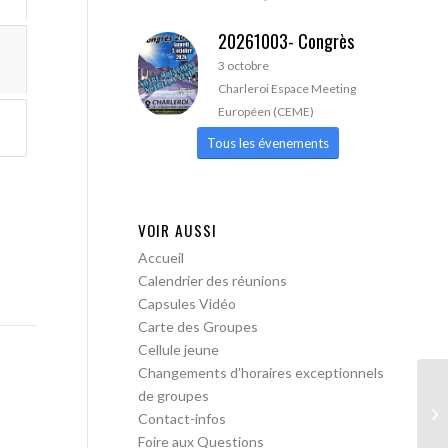
20261003- Congrès
3 octobre
Charleroi Espace Meeting
Européen (CEME)
Tous les évenements
VOIR AUSSI
Accueil
Calendrier des réunions
Capsules Vidéo
Carte des Groupes
Cellule jeune
Changements d’horaires exceptionnels
de groupes
AA
Contact-infos
Foire aux Questions