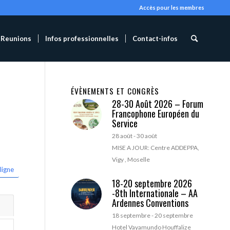
Accès pour les membres
Reunions
Infos professionnelles
Contact-infos
ÉVÈNEMENTS ET CONGRÈS
28-30 Août 2026 – Forum
Francophone Européen du
Service
28 août
-
30 août
MISE A JOUR: Centre ADDEPPA,
Vigy , Moselle
ligne
18-20 septembre 2026
-8th Internationale – AA
Ardennes Conventions
18 septembre
-
20 septembre
Hotel Vayamundo Houffalize