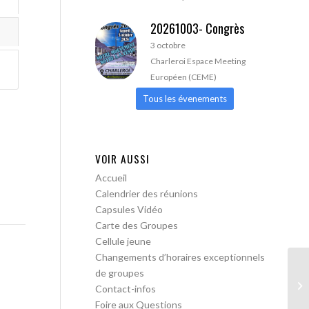
20261003- Congrès
3 octobre
Charleroi Espace Meeting
Européen (CEME)
Tous les évenements
VOIR AUSSI
Accueil
Calendrier des réunions
Capsules Vidéo
Carte des Groupes
Cellule jeune
Changements d’horaires exceptionnels
de groupes
AA
Contact-infos
Foire aux Questions