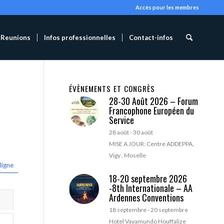
Accès pour les membres
Reunions
Infos professionnelles
Contact-infos
ÉVÈNEMENTS ET CONGRÈS
28-30 Août 2026 – Forum
Francophone Européen du
Service
28 août
-
30 août
MISE A JOUR: Centre ADDEPPA,
Vigy , Moselle
ligne
18-20 septembre 2026
-8th Internationale – AA
Ardennes Conventions
18 septembre
-
20 septembre
Hotel Vayamundo Houffalize