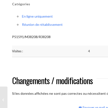
Catégories
En ligne uniquement
Réunion de rétablissement
P51591/M38208/R38208
Visites :
4
Changements / modifications
Si les données affichées ne sont pas correctes ou nécessitent d'
AA Humilité (samedi matin)
Envoyer un mail a