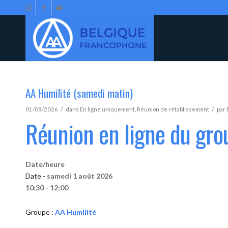
AA Humilité (samedi matin)
/
/
01/08/2026
dans
En ligne uniquement
,
Réunion de rétablissement
par
Réunion en ligne du gro
Date/heure
Date -
samedi 1 août 2026
10:30 - 12:00
Groupe :
AA Humilité