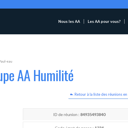
Nous les AA
Les AA pour vous?
Paul-eau
upe AA Humilité
Retour à la liste des réunions en 
ID de réunion :
84935493840
Code / mot de passe :
1234