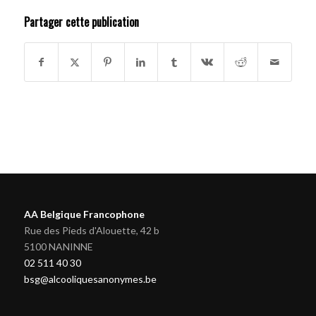
Partager cette publication
AA Belgique Francophone
Rue des Pieds d'Alouette, 42 b
5100 NANINNE
02 511 40 30
bsg@alcooliquesanonymes.be