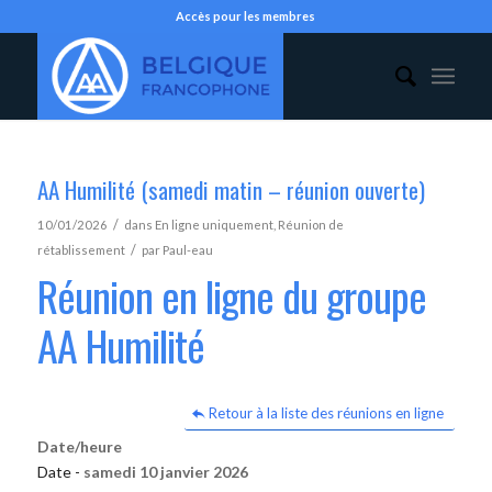
Accès pour les membres
AA Humilité (samedi matin – réunion ouverte)
/
10/01/2026
dans
En ligne uniquement
,
Réunion de
/
rétablissement
par
Paul-eau
Réunion en ligne du groupe
AA Humilité
Retour à la liste des réunions en ligne
Date/heure
Date -
samedi 10 janvier 2026