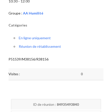
10:30 - 12:00
Groupe :
AA Humilité
Catégories
En ligne uniquement
Réunion de rétablissement
P51539/M38156/R38156
Visites :
0
ID de réunion :
84935493840