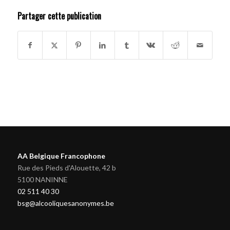
Partager cette publication
AA Belgique Francophone
Rue des Pieds d'Alouette, 42 b
5100 NANINNE
02 511 40 30
bsg@alcooliquesanonymes.be