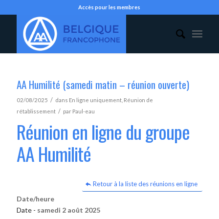
Accès pour les membres
AA Humilité (samedi matin – réunion ouverte)
/
02/08/2025
dans
En ligne uniquement
,
Réunion de
/
rétablissement
par
Paul-eau
Réunion en ligne du groupe
AA Humilité
Retour à la liste des réunions en ligne
Date/heure
Date -
samedi 2 août 2025