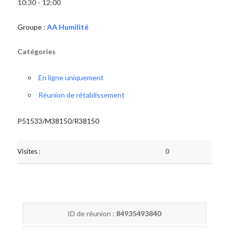
10:30 - 12:00
Groupe :
AA Humilité
Catégories
En ligne uniquement
Réunion de rétablissement
P51533/M38150/R38150
Visites :
0
ID de réunion :
84935493840