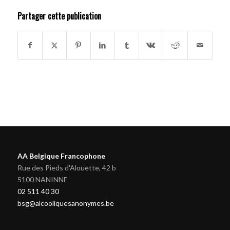
Partager cette publication
AA Belgique Francophone
Rue des Pieds d'Alouette, 42 b
5100 NANINNE
02 511 40 30
bsg@alcooliquesanonymes.be