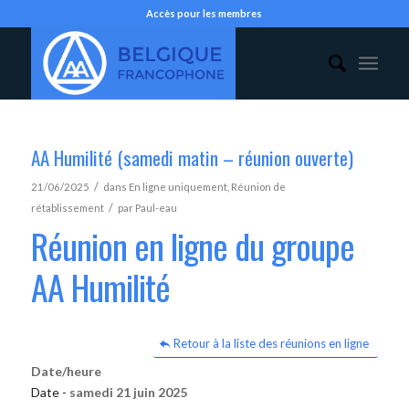
Accès pour les membres
AA Humilité (samedi matin – réunion ouverte)
/
21/06/2025
dans
En ligne uniquement
,
Réunion de
/
rétablissement
par
Paul-eau
Réunion en ligne du groupe
AA Humilité
Retour à la liste des réunions en ligne
Date/heure
Date -
samedi 21 juin 2025