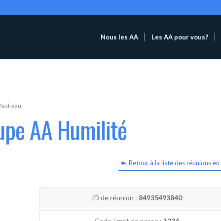
Nous les AA
Les AA pour vous?
Paul-eau
upe AA Humilité
Retour à la liste des réunions en 
ID de réunion :
84935493840
Code / mot de passe :
1234