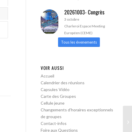
20261003- Congrès
3 octobre
Charleroi Espace Meeting
Européen (CEME)
Tous les évenements
VOIR AUSSI
Accueil
Calendrier des réunions
Capsules Vidéo
Carte des Groupes
Cellule jeune
Changements d’horaires exceptionnels
de groupes
AA
Contact-infos
ou
Foire aux Questions