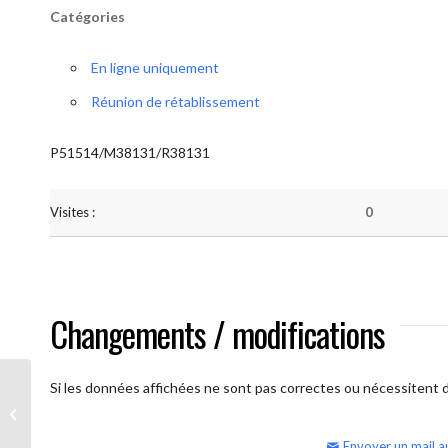
Catégories
En ligne uniquement
Réunion de rétablissement
P51514/M38131/R38131
Visites :
0
Changements / modifications
Si les données affichées ne sont pas correctes ou nécessitent d'
AA Humilité (samedi matin – réunion
ouverte)
Envoyer un mail a