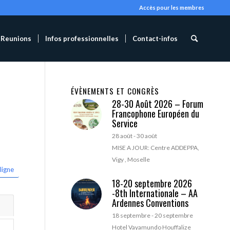
Accès pour les membres
Reunions
Infos professionnelles
Contact-infos
ÉVÈNEMENTS ET CONGRÈS
28-30 Août 2026 – Forum
Francophone Européen du
Service
28 août
-
30 août
MISE A JOUR: Centre ADDEPPA,
Vigy , Moselle
ligne
18-20 septembre 2026
-8th Internationale – AA
Ardennes Conventions
18 septembre
-
20 septembre
Hotel Vayamundo Houffalize