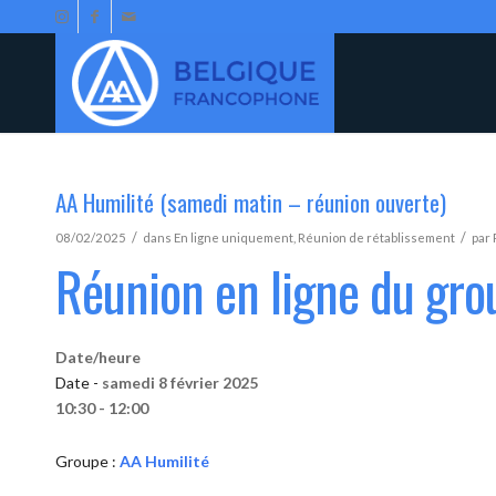
AA Humilité (samedi matin – réunion ouverte)
/
/
08/02/2025
dans
En ligne uniquement
,
Réunion de rétablissement
par
Réunion en ligne du gro
Date/heure
Date -
samedi 8 février 2025
10:30 - 12:00
Groupe :
AA Humilité