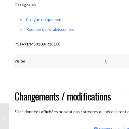
Catégories
En ligne uniquement
Réunion de rétablissement
P51491/M38108/R38108
Visites :
0
Changements / modifications
Si les données affichées ne sont pas correctes ou nécessitent d'
AA Humilité (samedi matin)
Envoyer un mail a