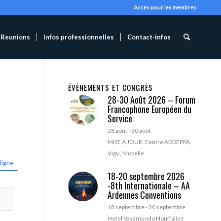
Accès pour les membres
Reunions
Infos professionnelles
Contact-infos
ÉVÈNEMENTS ET CONGRÈS
28-30 Août 2026 – Forum
Francophone Européen du
Service
28 août
-
30 août
MISE A JOUR: Centre ADDEPPA,
Vigy , Moselle
ligne
18-20 septembre 2026
-8th Internationale – AA
Ardennes Conventions
18 septembre
-
20 septembre
Hotel Vayamundo Houffalize