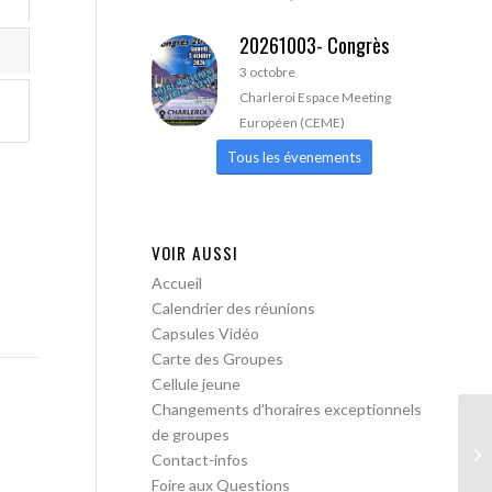
20261003- Congrès
3 octobre
Charleroi Espace Meeting
Européen (CEME)
Tous les évenements
VOIR AUSSI
Accueil
Calendrier des réunions
Capsules Vidéo
Carte des Groupes
Cellule jeune
Changements d’horaires exceptionnels
de groupes
AA
Contact-infos
Foire aux Questions