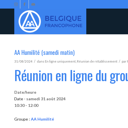
AA Humilité (samedi matin)
/
/
31/08/2024
dans
En ligne uniquement
,
Réunion de rétablissement
par
Réunion en ligne du gro
Date/heure
Date -
samedi 31 août 2024
10:30 - 12:00
Groupe :
AA Humilité