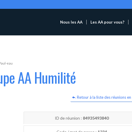
Nous les AA
Les AA pour vous?
Paul-eau
upe AA Humilité
Retour à la liste des réunions en 
ID de réunion :
84935493840
Code / mot de passe :
1234