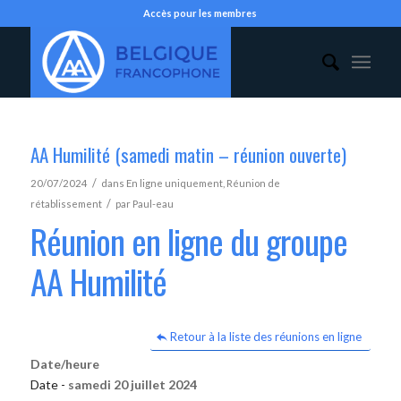
Accès pour les membres
AA Humilité (samedi matin – réunion ouverte)
/
20/07/2024
dans
En ligne uniquement
,
Réunion de
/
rétablissement
par
Paul-eau
Réunion en ligne du groupe
AA Humilité
Retour à la liste des réunions en ligne
Date/heure
Date -
samedi 20 juillet 2024