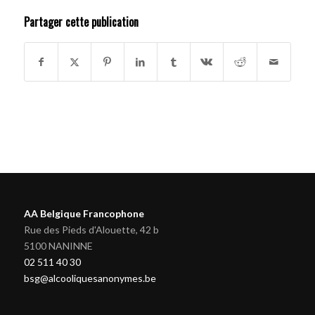
Partager cette publication
AA Belgique Francophone
Rue des Pieds d'Alouette, 42 b
5100 NANINNE
02 511 40 30
bsg@alcooliquesanonymes.be