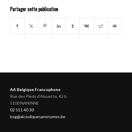
Partager cette publication
AA Belgique Francophone
Rue des Pieds d'Alouette, 42 b
5100 NANINNE
02 511 40 30
bsg@alcooliquesanonymes.be