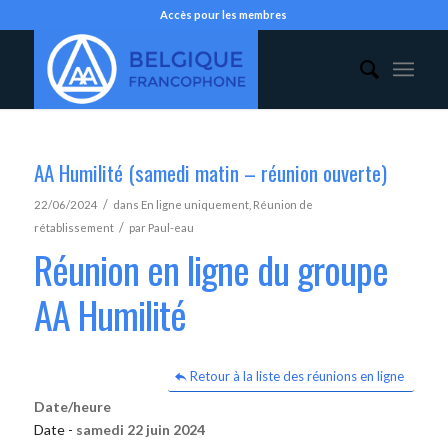
Accès pour les membres
AA Humilité (samedi matin – réunion ouverte)
/
22/06/2024
dans
En ligne uniquement
,
Réunion de
/
rétablissement
par
Paul-eau
Réunion en ligne du groupe
AA Humilité
Retour à la liste des réunions en ligne
Date/heure
Date -
samedi 22 juin 2024