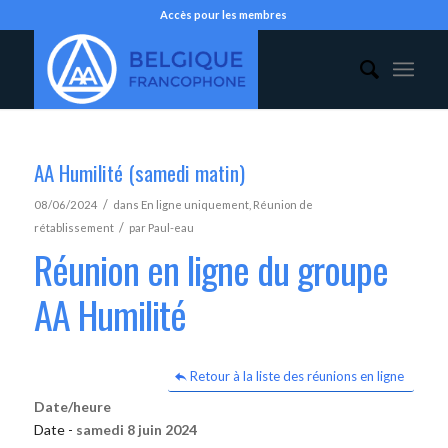
Accès pour les membres
AA Humilité (samedi matin)
/
08/06/2024
dans
En ligne uniquement
,
Réunion de
/
rétablissement
par
Paul-eau
Réunion en ligne du groupe
AA Humilité
Retour à la liste des réunions en ligne
Date/heure
Date -
samedi 8 juin 2024