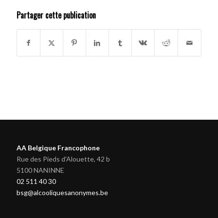
Partager cette publication
AA Belgique Francophone
Rue des Pieds d'Alouette, 42 b
5100 NANINNE
02 511 40 30
bsg@alcooliquesanonymes.be