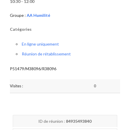
10:30 - 12:00
Groupe :
AA Humilité
Catégories
En ligne uniquement
Réunion de rétablissement
P51479/M38096/R38096
Visites :
0
ID de réunion :
84935493840