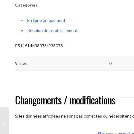
Catégories
En ligne uniquement
Réunion de rétablissement
P51461/M38078/R38078
Visites :
0
Changements / modifications
Si les données affichées ne sont pas correctes ou nécessitent d'
AA Humilité (samedi matin)
Envoyer un mail a