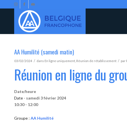
AA Humilité (samedi matin)
/
/
03/02/2024
dans
En ligne uniquement
,
Réunion de rétablissement
par
Réunion en ligne du gro
Date/heure
Date -
samedi 3 février 2024
10:30 - 12:00
Groupe :
AA Humilité