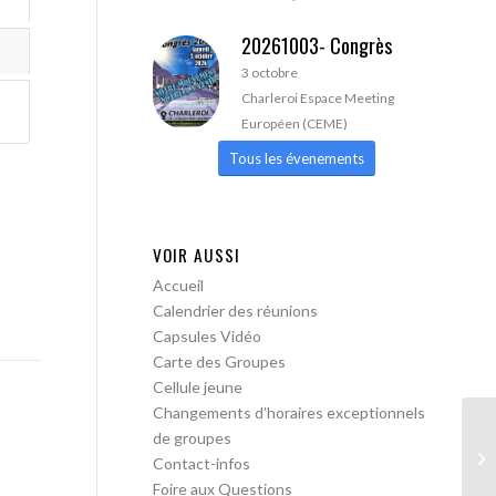
20261003- Congrès
3 octobre
Charleroi Espace Meeting
Européen (CEME)
Tous les évenements
VOIR AUSSI
Accueil
Calendrier des réunions
Capsules Vidéo
Carte des Groupes
Cellule jeune
Changements d’horaires exceptionnels
de groupes
AA
Contact-infos
Foire aux Questions