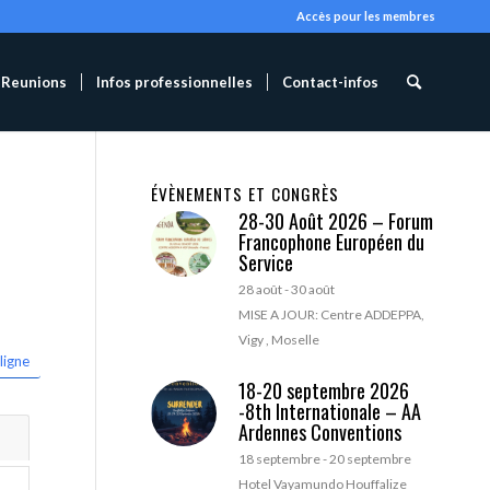
Accès pour les membres
Reunions
Infos professionnelles
Contact-infos
ÉVÈNEMENTS ET CONGRÈS
28-30 Août 2026 – Forum
Francophone Européen du
Service
28 août
-
30 août
MISE A JOUR: Centre ADDEPPA,
Vigy , Moselle
ligne
18-20 septembre 2026
-8th Internationale – AA
Ardennes Conventions
18 septembre
-
20 septembre
Hotel Vayamundo Houffalize