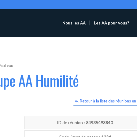
Nous les AA
Les AA pour vous?
Paul-eau
upe AA Humilité
Retour à la liste des réunions en 
ID de réunion :
84935493840
Code / mot de passe :
1234