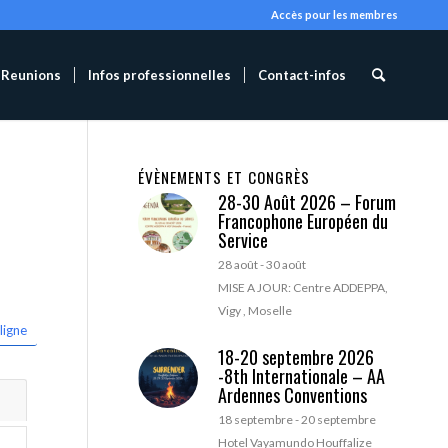
Accès pour les membres
Reunions
Infos professionnelles
Contact-infos
ÉVÈNEMENTS ET CONGRÈS
28-30 Août 2026 – Forum
Francophone Européen du
Service
28 août
-
30 août
MISE A JOUR: Centre ADDEPPA,
Vigy , Moselle
ligne
18-20 septembre 2026
-8th Internationale – AA
Ardennes Conventions
18 septembre
-
20 septembre
Hotel Vayamundo Houffalize