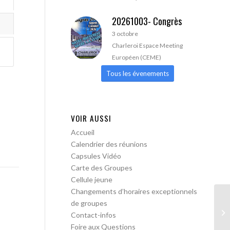
20261003- Congrès
3 octobre
Charleroi Espace Meeting
Européen (CEME)
Tous les évenements
VOIR AUSSI
Accueil
Calendrier des réunions
Capsules Vidéo
Carte des Groupes
Cellule jeune
Changements d’horaires exceptionnels
de groupes
AA
Contact-infos
Foire aux Questions