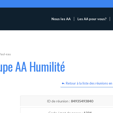
Nous les AA
Les AA pour vous?
Paul-eau
upe AA Humilité
Retour à la liste des réunions en 
ID de réunion :
84935493840
Code / mot de passe :
1234