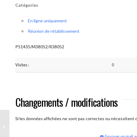
Catégories
En ligne uniquement
Réunion de rétablissement
P51435/M38052/R38052
Visites :
0
Changements / modifications
Si les données affichées ne sont pas correctes ou nécessitent d'
AA Humilité (samedi matin)
Envoyer un mail a