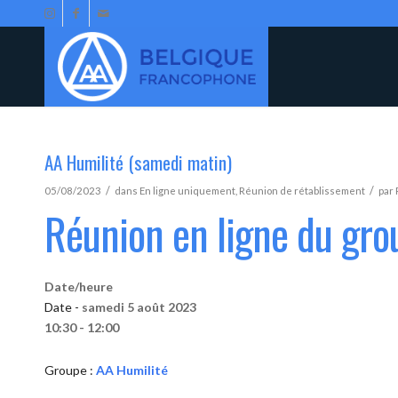
AA Humilité (samedi matin)
/
/
05/08/2023
dans
En ligne uniquement
,
Réunion de rétablissement
par
Réunion en ligne du gro
Date/heure
Date -
samedi 5 août 2023
10:30 - 12:00
Groupe :
AA Humilité