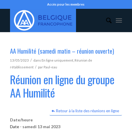
Accès pour les membres
AA Humilité (samedi matin – réunion ouverte)
/
13/05/2023
dans
En ligne uniquement
,
Réunion de
/
rétablissement
par
Paul-eau
Réunion en ligne du groupe
AA Humilité
Retour à la liste des réunions en ligne
Date/heure
Date -
samedi 13 mai 2023