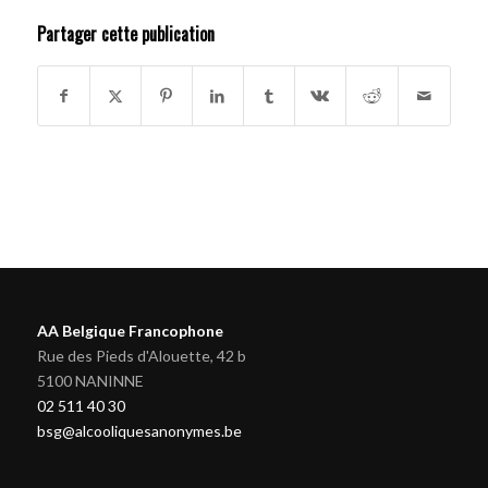
Partager cette publication
AA Belgique Francophone
Rue des Pieds d'Alouette, 42 b
5100 NANINNE
02 511 40 30
bsg@alcooliquesanonymes.be