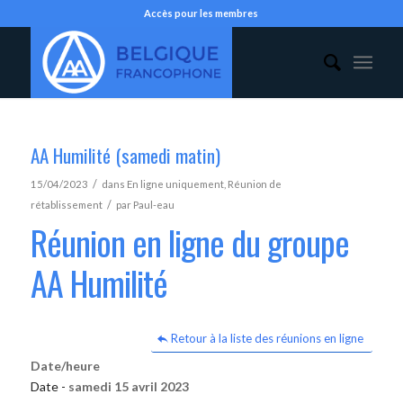
Accès pour les membres
AA Humilité (samedi matin)
/
15/04/2023
dans
En ligne uniquement
,
Réunion de
/
rétablissement
par
Paul-eau
Réunion en ligne du groupe
AA Humilité
Retour à la liste des réunions en ligne
Date/heure
Date -
samedi 15 avril 2023