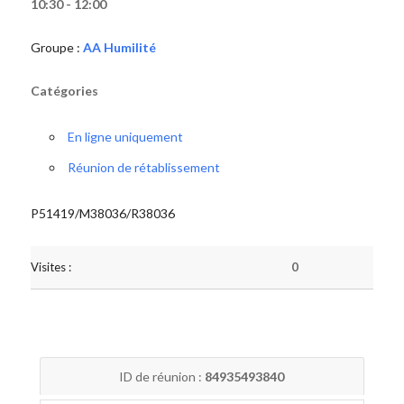
10:30 - 12:00
Groupe :
AA Humilité
Catégories
En ligne uniquement
Réunion de rétablissement
P51419/M38036/R38036
Visites :
0
ID de réunion :
84935493840