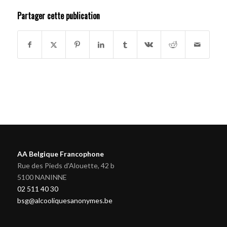
Partager cette publication
AA Belgique Francophone
Rue des Pieds d'Alouette, 42 b
5100 NANINNE
02 511 40 30
bsg@alcooliquesanonymes.be