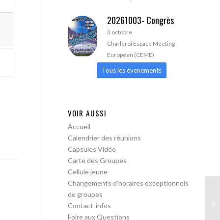
20261003- Congrès
3 octobre
Charleroi Espace Meeting
Européen (CEME)
Tous les évenements
VOIR AUSSI
Accueil
Calendrier des réunions
Capsules Vidéo
Carte des Groupes
Cellule jeune
Changements d’horaires exceptionnels
de groupes
AA
Contact-infos
Foire aux Questions