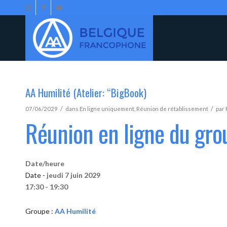
AA Humilité (Atelier: “BigBook)
/
/
07/06/2029
dans
En ligne uniquement
,
Réunion de rétablissement
par
Réunion en ligne du gro
Date/heure
Date -
jeudi 7 juin 2029
17:30 - 19:30
Groupe :
AA Humilité