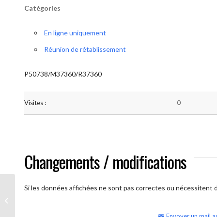
Catégories
En ligne uniquement
Réunion de rétablissement
P50738/M37360/R37360
Visites :
0
Changements / modifications
Si les données affichées ne sont pas correctes ou nécessitent d'
AA Humilité (Atelier: “BigBook)
Envoyer un mail a