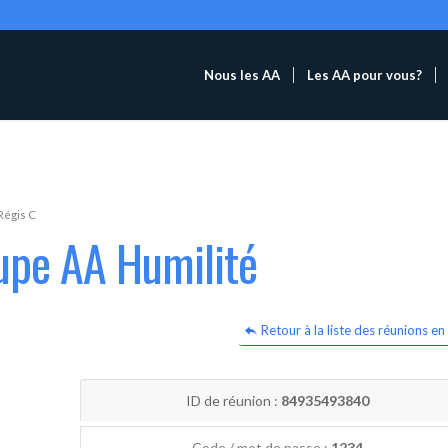
Nous les AA
Les AA pour vous?
Régis C
upe AA Humilité
Retour à la liste des réunions en 
ID de réunion :
84935493840
Code / mot de passe :
1234