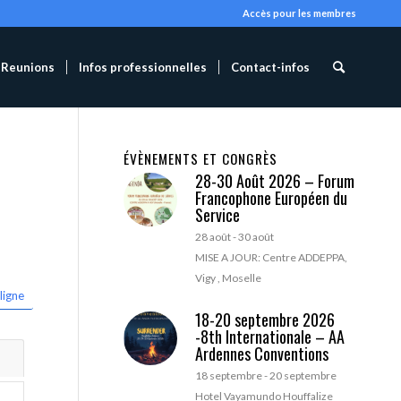
Accès pour les membres
Reunions
Infos professionnelles
Contact-infos
ÉVÈNEMENTS ET CONGRÈS
28-30 Août 2026 – Forum
Francophone Européen du
Service
28 août
-
30 août
MISE A JOUR: Centre ADDEPPA,
Vigy , Moselle
ligne
18-20 septembre 2026
-8th Internationale – AA
Ardennes Conventions
18 septembre
-
20 septembre
Hotel Vayamundo Houffalize