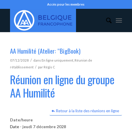
Accès pour les membres
AA Humilité (Atelier: “BigBook)
/
07/12/2028
dans
En ligne uniquement
,
Réunion de
/
rétablissement
par
Régis C
Réunion en ligne du groupe
AA Humilité
Retour à la liste des réunions en ligne
Date/heure
Date -
jeudi 7 décembre 2028