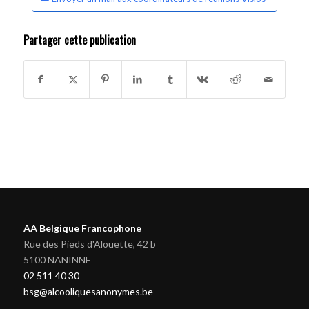
Partager cette publication
AA Belgique Francophone
Rue des Pieds d'Alouette, 42 b
5100 NANINNE
02 511 40 30
bsg@alcooliquesanonymes.be