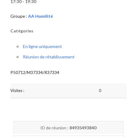
17:30 - 19:30
Groupe :
AA Humilité
Catégories
En ligne uniquement
Réunion de rétablissement
P50712/M37334/R37334
Visites :
0
ID de réunion :
84935493840