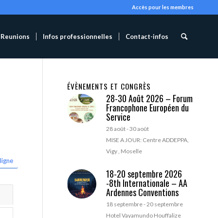
Accès pour les membres
Reunions
Infos professionnelles
Contact-infos
ÉVÈNEMENTS ET CONGRÈS
28-30 Août 2026 – Forum
Francophone Européen du
Service
28 août
-
30 août
MISE A JOUR: Centre ADDEPPA,
Vigy , Moselle
ligne
18-20 septembre 2026
-8th Internationale – AA
Ardennes Conventions
18 septembre
-
20 septembre
Hotel Vayamundo Houffalize