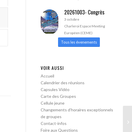
20261003- Congrès
3 octobre
Charleroi Espace Meeting
Européen (CEME)
Tous les évenements
VOIR AUSSI
Accueil
Calendrier des réunions
Capsules Vidéo
Carte des Groupes
Cellule jeune
Changements d’horaires exceptionnels
de groupes
AA
Contact-infos
Foire aux Questions