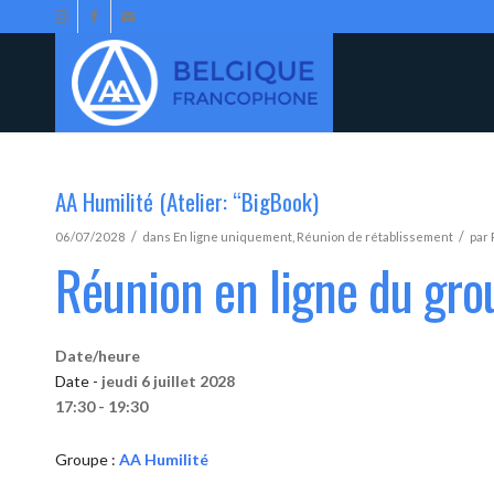
AA Humilité (Atelier: “BigBook)
/
/
06/07/2028
dans
En ligne uniquement
,
Réunion de rétablissement
par
Réunion en ligne du gro
Date/heure
Date -
jeudi 6 juillet 2028
17:30 - 19:30
Groupe :
AA Humilité