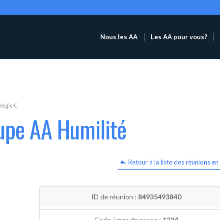
Nous les AA
Les AA pour vous?
Régis C
upe AA Humilité
Retour à la liste des réunions en 
ID de réunion :
84935493840
Code / mot de passe :
1234