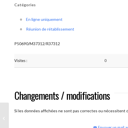
Catégories
En ligne uniquement
Réunion de rétablissement
P50690/M37312/R37312
Visites :
0
Changements / modifications
Si les données affichées ne sont pas correctes ou nécessitent d'
AA Humilité (Atelier: “BigBook)
Envoyer un mail a