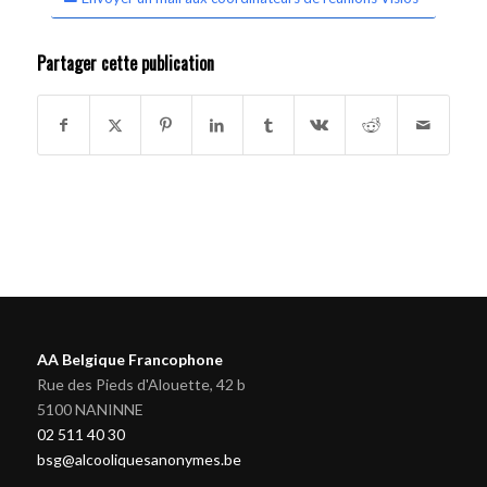
Partager cette publication
AA Belgique Francophone
Rue des Pieds d'Alouette, 42 b
5100 NANINNE
02 511 40 30
bsg@alcooliquesanonymes.be