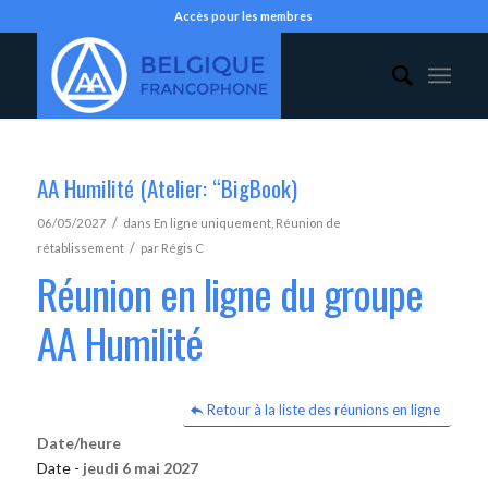
Accès pour les membres
AA Humilité (Atelier: “BigBook)
/
06/05/2027
dans
En ligne uniquement
,
Réunion de
/
rétablissement
par
Régis C
Réunion en ligne du groupe
AA Humilité
Retour à la liste des réunions en ligne
Date/heure
Date -
jeudi 6 mai 2027