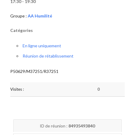
17:30 - 19:30
Groupe :
AA Humilité
Catégories
En ligne uniquement
Réunion de rétablissement
P50629/M37251/R37251
Visites :
0
ID de réunion :
84935493840