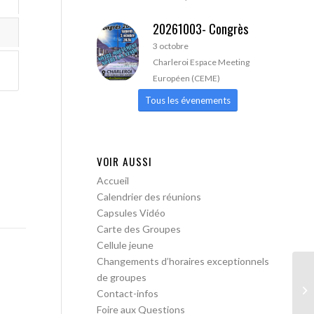
20261003- Congrès
3 octobre
Charleroi Espace Meeting
Européen (CEME)
Tous les évenements
VOIR AUSSI
Accueil
Calendrier des réunions
Capsules Vidéo
Carte des Groupes
Cellule jeune
Changements d’horaires exceptionnels
de groupes
AA
Contact-infos
Foire aux Questions