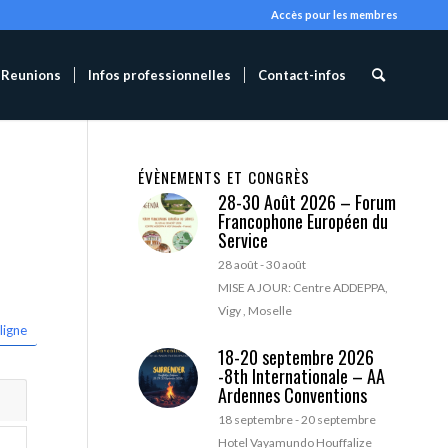
Accès pour les membres
Reunions
Infos professionnelles
Contact-infos
ÉVÈNEMENTS ET CONGRÈS
28-30 Août 2026 – Forum
Francophone Européen du
Service
28 août
-
30 août
MISE A JOUR: Centre ADDEPPA,
Vigy , Moselle
ligne
18-20 septembre 2026
-8th Internationale – AA
Ardennes Conventions
18 septembre
-
20 septembre
Hotel Vayamundo Houffalize