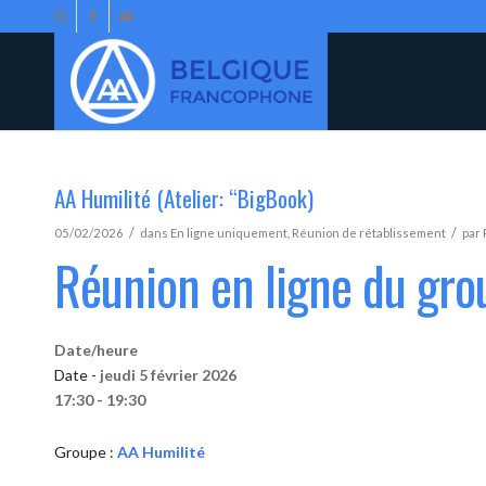
AA Humilité (Atelier: “BigBook)
/
/
05/02/2026
dans
En ligne uniquement
,
Réunion de rétablissement
par
Réunion en ligne du gro
Date/heure
Date -
jeudi 5 février 2026
17:30 - 19:30
Groupe :
AA Humilité