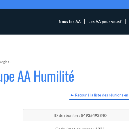
Nous les AA
Les AA pour vous?
Régis C
upe AA Humilité
Retour à la liste des réunions en 
ID de réunion :
84935493840
Code / mot de passe :
1234