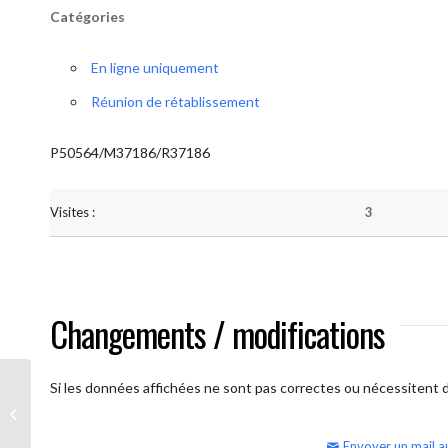
Catégories
En ligne uniquement
Réunion de rétablissement
P50564/M37186/R37186
Visites :
3
Changements / modifications
Si les données affichées ne sont pas correctes ou nécessitent d'
AA Humilité (Atelier: “BigBook)
Envoyer un mail a