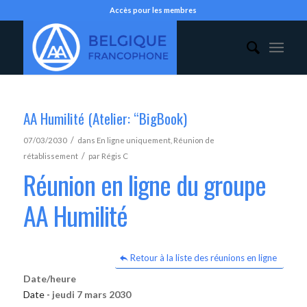
Accès pour les membres
AA Humilité (Atelier: “BigBook)
/
07/03/2030
dans
En ligne uniquement
,
Réunion de
/
rétablissement
par
Régis C
Réunion en ligne du groupe
AA Humilité
Retour à la liste des réunions en ligne
Date/heure
Date -
jeudi 7 mars 2030