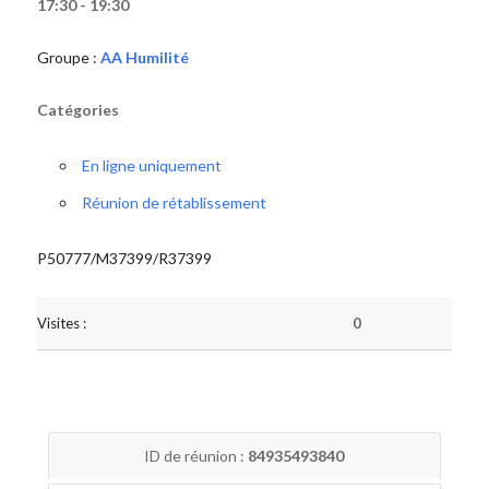
17:30 - 19:30
Groupe :
AA Humilité
Catégories
En ligne uniquement
Réunion de rétablissement
P50777/M37399/R37399
Visites :
0
ID de réunion :
84935493840