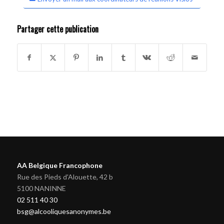
Partager cette publication
AA Belgique Francophone
Rue des Pieds d'Alouette, 42 b
5100 NANINNE
02 511 40 30
bsg@alcooliquesanonymes.be