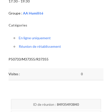
17:30 - 19:30
Groupe :
AA Humilité
Catégories
En ligne uniquement
Réunion de rétablissement
P50733/M37355/R37355
Visites :
0
ID de réunion :
84935493840