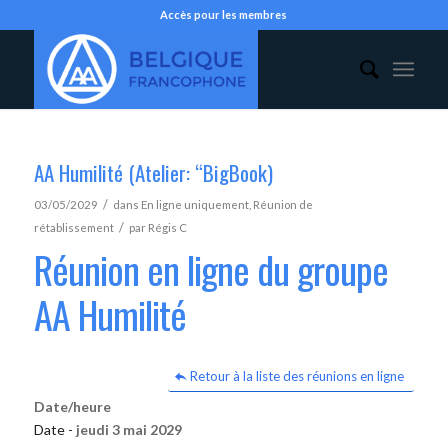
Accès pour les membres
AA Humilité (Atelier: “BigBook)
/
03/05/2029
dans
En ligne uniquement
,
Réunion de
/
rétablissement
par
Régis C
Réunion en ligne du groupe
AA Humilité
Retour à la liste des réunions en ligne
Date/heure
Date -
jeudi 3 mai 2029