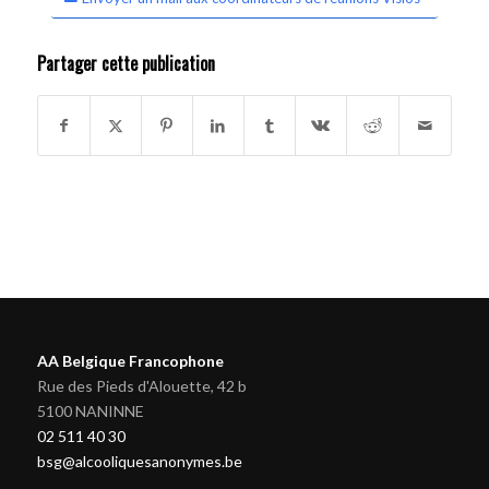
Partager cette publication
AA Belgique Francophone
Rue des Pieds d'Alouette, 42 b
5100 NANINNE
02 511 40 30
bsg@alcooliquesanonymes.be