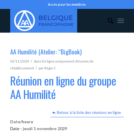
Accès pour les membres
AA Humilité (Atelier: “BigBook)
/
01/11/2029
dans
En ligne uniquement
,
Réunion de
/
rétablissement
par
Régis C
Réunion en ligne du groupe
AA Humilité
Retour à la liste des réunions en ligne
Date/heure
Date -
jeudi 1 novembre 2029