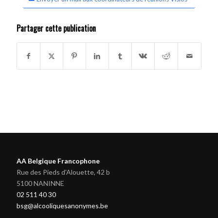
Partager cette publication
AA Belgique Francophone
Rue des Pieds d'Alouette, 42 b
5100 NANINNE
02 511 40 30
bsg@alcooliquesanonymes.be