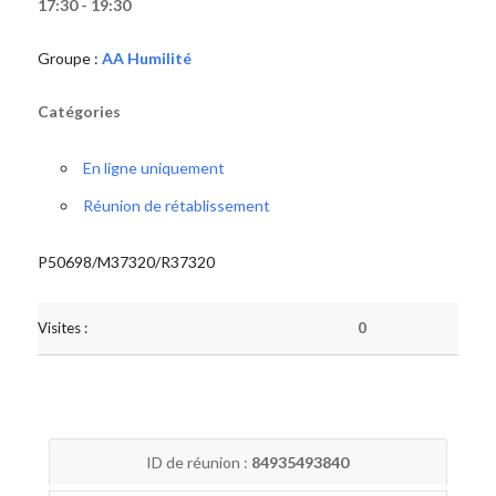
17:30 - 19:30
Groupe :
AA Humilité
Catégories
En ligne uniquement
Réunion de rétablissement
P50698/M37320/R37320
Visites :
0
ID de réunion :
84935493840