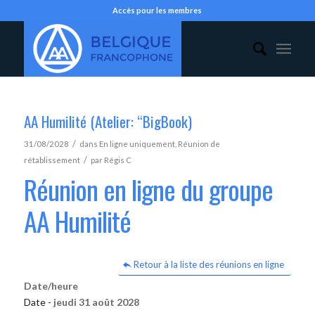
Accès pour les membres
AA Humilité (Atelier: “BigBook)
/
31/08/2028
dans
En ligne uniquement
,
Réunion de
/
rétablissement
par
Régis C
Réunion en ligne du groupe
AA Humilité
Retour à la liste des réunions en ligne
Date/heure
Date -
jeudi 31 août 2028