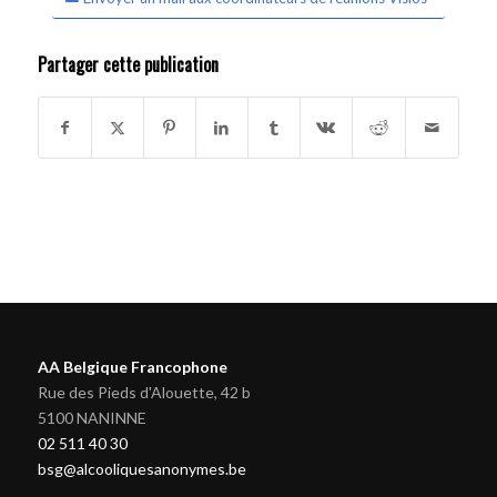
Partager cette publication
AA Belgique Francophone
Rue des Pieds d'Alouette, 42 b
5100 NANINNE
02 511 40 30
bsg@alcooliquesanonymes.be