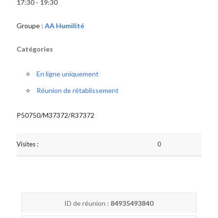
17:30 - 19:30
Groupe :
AA Humilité
Catégories
En ligne uniquement
Réunion de rétablissement
P50750/M37372/R37372
Visites :
0
ID de réunion :
84935493840