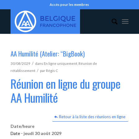
Accès pour les membres
AA Humilité (Atelier: “BigBook)
/
30/08/2029
dans
En ligne uniquement
,
Réunion de
/
rétablissement
par
Régis C
Réunion en ligne du groupe
AA Humilité
Retour à la liste des réunions en ligne
Date/heure
Date -
jeudi 30 août 2029