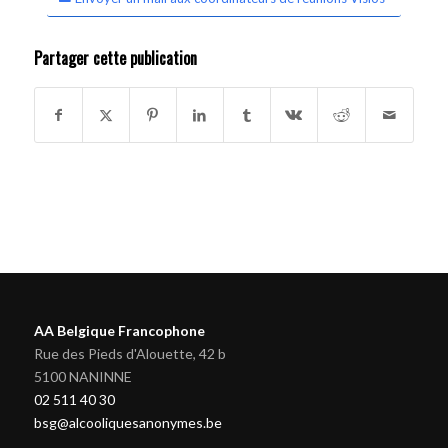
Partager cette publication
AA Belgique Francophone
Rue des Pieds d'Alouette, 42 b
5100 NANINNE
02 511 40 30
bsg@alcooliquesanonymes.be