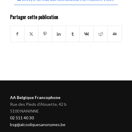
Partager cette publication
AA Belgique Francophone
Rue des Pieds d'Alouette, 42 b
5100 NANINNE
02 511 40 30
bsg@alcooliquesanonymes.be