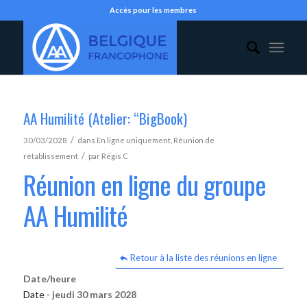
Accès pour les membres
AA Humilité (Atelier: “BigBook)
/
30/03/2028
dans
En ligne uniquement
,
Réunion de
/
rétablissement
par
Régis C
Réunion en ligne du groupe
AA Humilité
Retour à la liste des réunions en ligne
Date/heure
Date -
jeudi 30 mars 2028