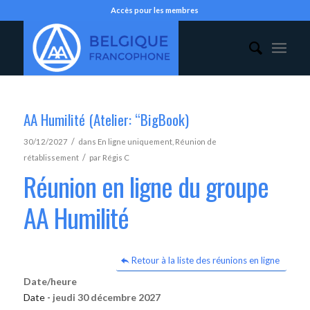
Accès pour les membres
AA Humilité (Atelier: “BigBook)
/
30/12/2027
dans
En ligne uniquement
,
Réunion de
/
rétablissement
par
Régis C
Réunion en ligne du groupe
AA Humilité
Retour à la liste des réunions en ligne
Date/heure
Date -
jeudi 30 décembre 2027