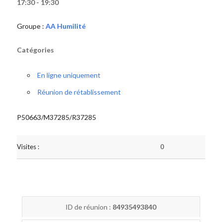
17:30 - 19:30
Groupe :
AA Humilité
Catégories
En ligne uniquement
Réunion de rétablissement
P50663/M37285/R37285
Visites :
0
ID de réunion :
84935493840