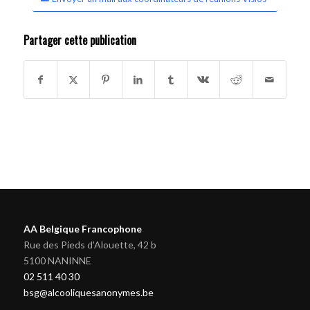
Partager cette publication
AA Belgique Francophone
Rue des Pieds d'Alouette, 42 b
5100 NANINNE
02 511 40 30
bsg@alcooliquesanonymes.be