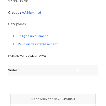
17:30 - 19:30
Groupe :
AA Humilité
Catégories
En ligne uniquement
Réunion de rétablissement
P50602/M37224/R37224
Visites :
0
ID de réunion :
84935493840