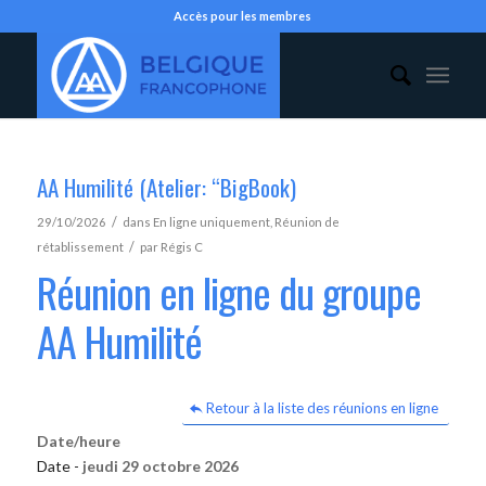
Accès pour les membres
AA Humilité (Atelier: “BigBook)
/
29/10/2026
dans
En ligne uniquement
,
Réunion de
/
rétablissement
par
Régis C
Réunion en ligne du groupe
AA Humilité
Retour à la liste des réunions en ligne
Date/heure
Date -
jeudi 29 octobre 2026