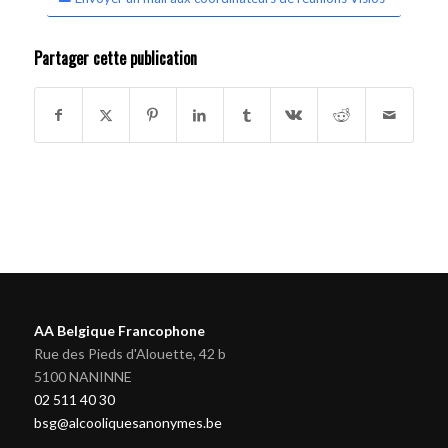
Partager cette publication
AA Belgique Francophone
Rue des Pieds d'Alouette, 42 b
5100 NANINNE
02 511 40 30
bsg@alcooliquesanonymes.be