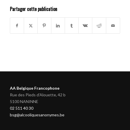
Partager cette publication
AA Belgique Francophone
Rue des Pieds d'Alouette, 42 b
5100 NANINNE
02 511 40 30
bsg@alcooliquesanonymes.be