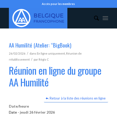
Accès pour les membres
AA Humilité (Atelier: “BigBook)
/
26/02/2026
dans
En ligne uniquement
,
Réunion de
/
rétablissement
par
Régis C
Réunion en ligne du groupe
AA Humilité
Retour à la liste des réunions en ligne
Date/heure
Date -
jeudi 26 février 2026